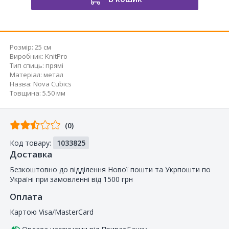
Розмір:
25 см
Виробник
:
KnitPro
Тип спиць
:
прямі
Матеріал
:
метал
Назва
:
Nova Cubics
Товщина
:
5.50 мм
Відгуків
(0)
від
Код товару:
1033825
покупців
Доставка
Безкоштовно до відділення Нової пошти та Укрпошти по
Україні при замовленні від 1500 грн
Оплата
Картою Visa/MasterCard