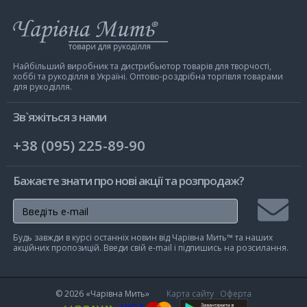
Інтернет-
магазин
Чарівна
Мить
Найбільший виробник та дистрибьютор товарів для творчості,
хоббі та рукоділля в Україні. Оптово-роздрібна торгівля товарами
для рукоділля.
Зв`яжіться з нами
+38 (095) 225-89-90
Бажаєте знати про нові акції та розпродаж?
Підписа
Будь завжди в курсі останніх новин від Чарівна Мить™ та наших
на
акційних пропозицій. Введи свій e-mail і підпишись на розсилання.
розсилк
© 2026
«Чарівна Мить»
Карта сайту
Оферта