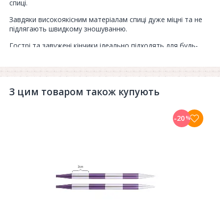
спиці.
Завдяки високоякісним матеріалам спиці дуже міцні та не
підлягають швидкому зношуванню.
Гострі та завужені кінчики ідеально підходять для будь-
якого типу в'язання.
Ці спиці порадують Вас комфортним в'язанням, оскільки
вони дуже легкі. А гладка поверхня придає легке ковзання
стежкам та жодних зачіпок.
З цим товаром також купують
Розмірний ряд від 2.00 мм і до 8.00 мм.
-20
%