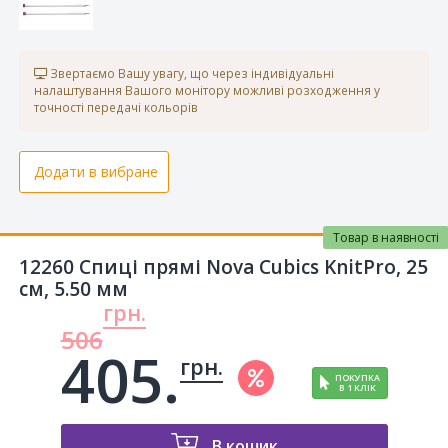
Звертаємо Вашу увагу, що через індивідуальні
налаштування Вашого монітору можливі розходження у
точності передачі кольорів
Додати в вибране
Товар в наявності
12260 Спиці прямі Nova Cubics KnitPro, 25
см, 5.50 мм
грн.
506
405.
грн.
ПОКУПКА
В 1 КЛІК
В кошик