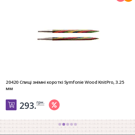
20420 Спиці знімні короткі Symfonie Wood KnitPro, 3.25
мм
грн.
293.
Добавить в корзину