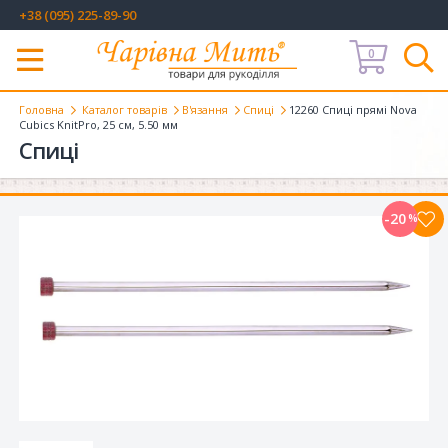
+38 (095) 225-89-90
0
Меню
Головна
Каталог товарів
В'язання
Спиці
12260 Спиці прямі Nova
Cubics KnitPro, 25 см, 5.50 мм
Спиці
-20
%