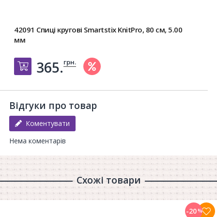
42091 Спиці кругові Smartstix KnitPro, 80 см, 5.00
мм
грн.
365.
Добавить в корзину
Відгуки про товар
Коментувати
Нема коментарів
Схожі товари
-20
%