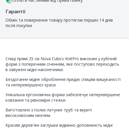
Оплата частинами від ПриватБанку
Гарантії
Обмін та повернення товару протягом перших 14 днів
після покупки
Спиці прямі 25 см Nova Cubics KnitPro виконані у кубічній
формі з поперечним січенням, яке поступово переходить
в завужені мідні наконечники.
Бездоганне мідне оброблення придає спицям вишуканості
та неперевершеної краси.
Унікальна ергономічна форма забезпечує неперевершене
ковзання та рівномірні стежки.
Виготовлені з полих латуних труб та вкриті
високоякісним нікелем.
Красиві дерев'яні заглушки відмінно доповнюють мідні