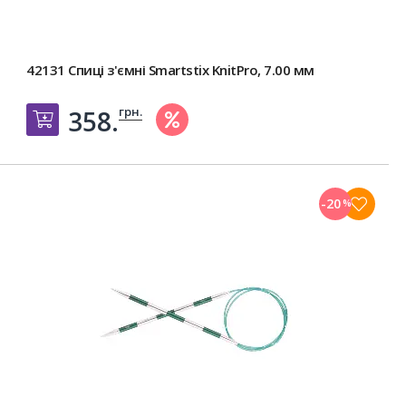
42131 Спиці з'ємні Smartstix KnitPro, 7.00 мм
грн.
358.
Добавить в корзину
-20
%