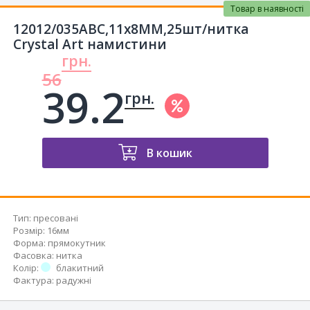
Товар в наявності
12012/035АВC,11х8MM,25шт/нитка
Crystal Art намистини
грн.
56
39.2
грн.
В кошик
Тип
:
пресовані
Розмір
:
16мм
Форма
:
прямокутник
Фасовка
:
нитка
Колір
:
блакитний
Фактура
:
радужні