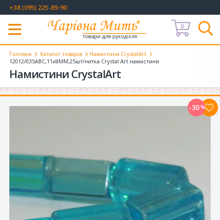
+38 (095) 225-89-90
0
Меню
Головна
Каталог товарів
Намистини CrystalArt
12012/035АВC,11х8MM,25шт/нитка Crystal Art намистини
Намистини CrystalArt
-30
%