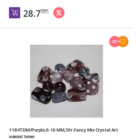
грн.
28.7
Добавить в корзину
-30
%
1184TDM/Purple,6-16 MM,50г.Fancy Mix Crystal Art
намистини