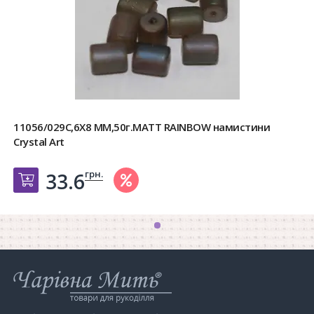
11056/029C,6X8 MM,50г.MATT RAINBOW намистини
Crystal Art
грн.
33.6
Добавить в корзину
Інтернет-
магазин
Чарівна
Мить