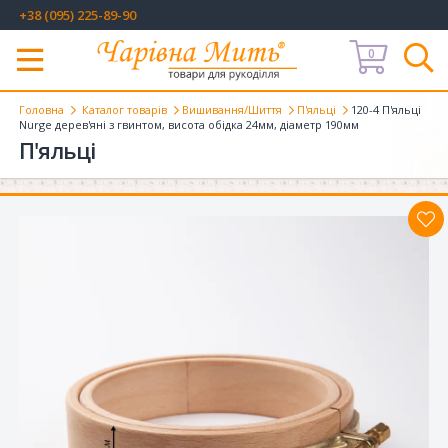
+38 (095) 225-89-90
0
Меню
Головна
Каталог товарів
Вишивання/Шиття
П'яльці
120-4 П'яльці
Nurge дерев'яні з гвинтом, висота обідка 24мм, діаметр 190мм
П'яльці