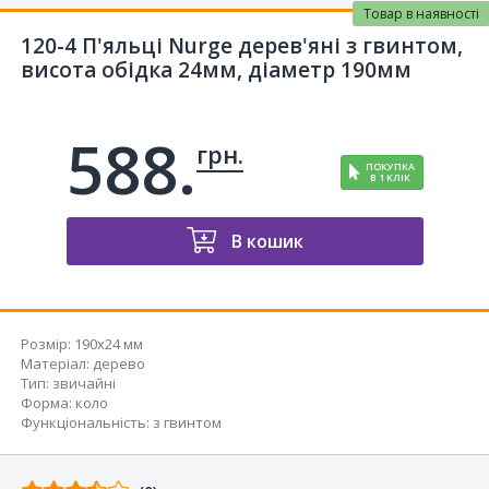
Товар в наявності
120-4 П'яльці Nurge дерев'яні з гвинтом,
висота обідка 24мм, діаметр 190мм
588.
грн.
ПОКУПКА
В 1 КЛІК
В кошик
Розмір:
190x24 мм
Матеріал
:
дерево
Тип
:
звичайні
Форма
:
коло
Функціональність
:
з гвинтом
Відгуків