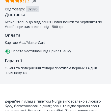
(0)
від
Код товару:
32895
покупців
Доставка
Безкоштовно до відділення Нової пошти та Укрпошти по
Україні при замовленні від 1500 грн
Оплата
Картою Visa/MasterCard
Оплата частинами від ПриватБанку
Гарантії
Обмін та повернення товару протягом перших 14 днів
після покупки
Дерев'яні п'яльці з гвинтом Nurge виготовлено з лісного
буку, багатошарові, відшліфовані та відполіровані зовні
та всередині. Вони міцні та надійні. П'яльці турецького