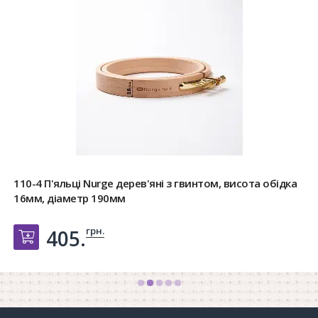
110-4 П'яльці Nurge дерев'яні з гвинтом, висота обідка
16мм, діаметр 190мм
грн.
405.
Добавить в корзину