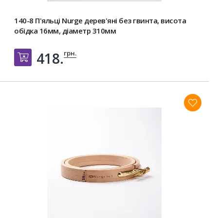
140-8 П'яльці Nurge дерев'яні без гвинта, висота
обідка 16мм, діаметр 310мм
грн.
418.
Добавить в корзину