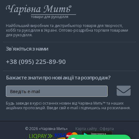
Інтернет-
магазин
Чарівна
Мить
Найбільший виробник та дистрибьютор товарів для творчості,
хоббі та рукоділля в Україні. Оптово-роздрібна торгівля товарами
для рукоділля.
Зв`яжіться з нами
+38 (095) 225-89-90
Бажаєте знати про нові акції та розпродаж?
Підписа
Будь завжди в курсі останніх новин від Чарівна Мить™ та наших
на
акційних пропозицій. Введи свій e-mail і підпишись на розсилання.
розсилк
© 2026
«Чарівна Мить»
Карта сайту
Оферта