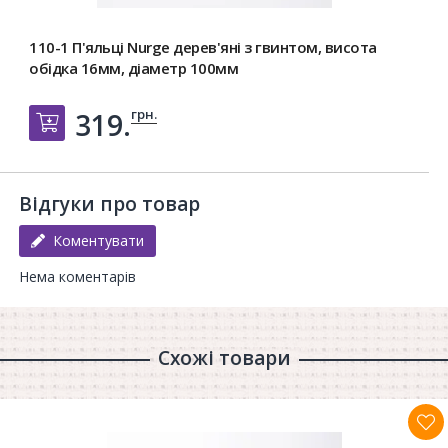
110-1 П'яльці Nurge дерев'яні з гвинтом, висота
обідка 16мм, діаметр 100мм
грн.
319.
Добавить в корзину
Відгуки про товар
Коментувати
Нема коментарів
Схожі товари