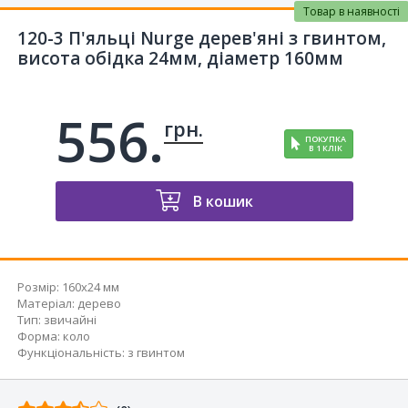
Товар в наявності
120-3 П'яльці Nurge дерев'яні з гвинтом,
висота обідка 24мм, діаметр 160мм
556.
грн.
ПОКУПКА
В 1 КЛІК
В кошик
Розмір:
160x24 мм
Матеріал
:
дерево
Тип
:
звичайні
Форма
:
коло
Функціональність
:
з гвинтом
Відгуків