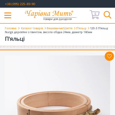
+38 (095) 225-89-90
0
Меню
Головна
Каталог товарів
Вишивання/Шиття
П'яльці
120-3 П'яльці
Nurge дерев'яні з гвинтом, висота обідка 24мм, діаметр 160мм
П'яльці