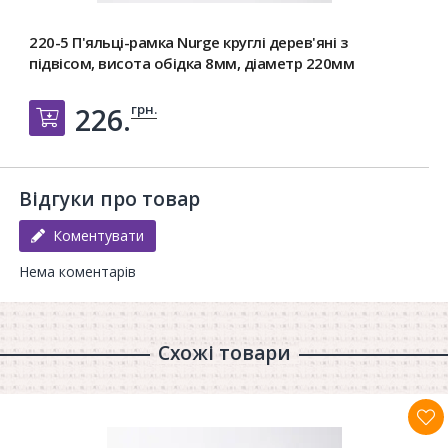
220-5 П'яльці-рамка Nurge круглі дерев'яні з
підвісом, висота обідка 8мм, діаметр 220мм
грн.
226.
Добавить в корзину
Відгуки про товар
Коментувати
Нема коментарів
Схожі товари