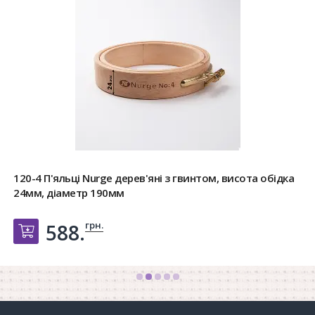
120-4 П'яльці Nurge дерев'яні з гвинтом, висота обідка
24мм, діаметр 190мм
грн.
588.
Добавить в корзину