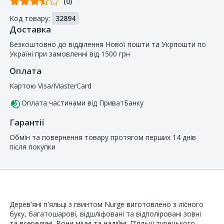
(0)
від
Код товару:
32894
покупців
Доставка
Безкоштовно до відділення Нової пошти та Укрпошти по
Україні при замовленні від 1500 грн
Оплата
Картою Visa/MasterCard
Оплата частинами від ПриватБанку
Гарантії
Обмін та повернення товару протягом перших 14 днів
після покупки
Дерев'яні п'яльці з гвинтом Nurge виготовлено з лісного
буку, багатошарові, відшліфовані та відполіровані зовні
та всередині. Вони міцні та надійні. П'яльці турецького