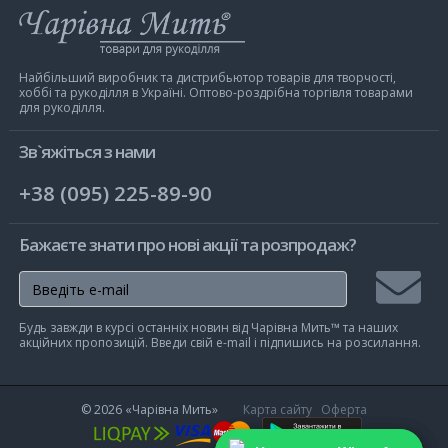
Інтернет-
магазин
Чарівна
Мить
Найбільший виробник та дистрибьютор товарів для творчості,
хоббі та рукоділля в Україні. Оптово-роздрібна торгівля товарами
для рукоділля.
Зв`яжіться з нами
+38 (095) 225-89-90
Бажаєте знати про нові акції та розпродаж?
Підписа
Будь завжди в курсі останніх новин від Чарівна Мить™ та наших
на
акційних пропозицій. Введи свій e-mail і підпишись на розсилання.
розсилк
© 2026
«Чарівна Мить»
Карта сайту
Оферта