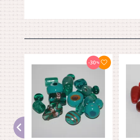
-30
%