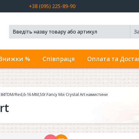
+38 (095) 225-89-90
З
Пошук...
Знижки %
Співпраця
Оплата та Доста
184TDM/Red,6-16 MM,50г.Fancy Mix Crystal Art намистини
rt