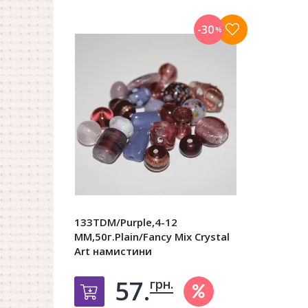
-30
%
133TDM/Purple,4-12
MM,50г.Plain/Fancy Mix Crystal
Art намистини
57.
грн.
Добавить в корзину