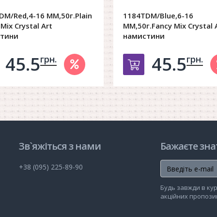
DM/Red,4-16 MM,50г.Plain
1184TDM/Blue,6-16
Mix Crystal Art
MM,50г.Fancy Mix Crystal 
тини
намистини
45.5
45.5
грн.
грн.
обавить в корзину
Добавить в ко
Зв`яжіться з нами
Бажаєте зна
+38 (095) 225-89-90
Будь завжди в кур
акційних пропозиц