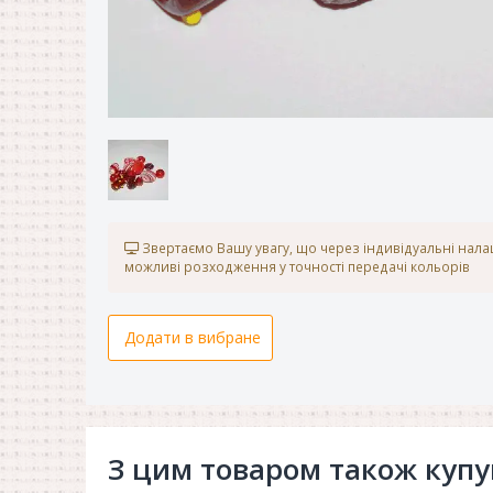
Звертаємо Вашу увагу, що через індивідуальні нал
можливі розходження у точності передачі кольорів
Додати в вибране
З цим товаром також куп