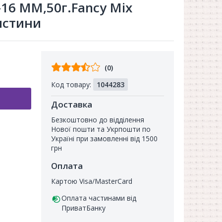
16 MM,50г.Fancy Mix
мистини
Відгуків
(0)
від
Код товару:
1044283
покупців
Доставка
Безкоштовно до відділення
Нової пошти та Укрпошти по
Україні при замовленні від 1500
грн
Оплата
Картою Visa/MasterCard
Оплата частинами від
ПриватБанку