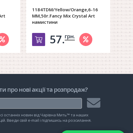
1184TDM/Yellow/Orange,6-16
1184
Art
MM,50г.Fancy Mix Crystal Art
MM,5
намистини
нам
57.
грн.
рзину
Добавить в корзину
ти про нові акції та розпродаж?
Підписатися
сі останніх новин від Чарівна Мить™ та наших
на
ій. Введи свій e-mail і підпишись на розсилання.
розсилку