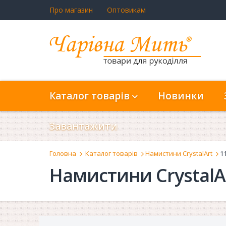
Про магазин
Оптовикам
Каталог товарів
Новинки
Завантажити
Головна
Каталог товарів
Намистини CrystalArt
1
Намистини CrystalA