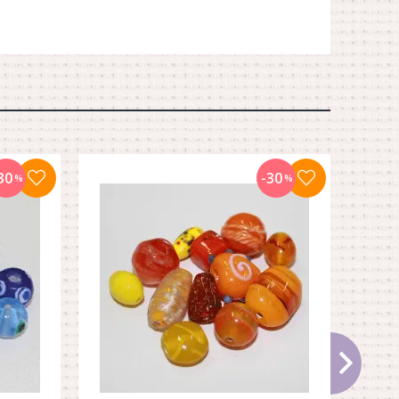
30
-30
%
%