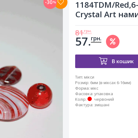
-30
1184TDM/Red,6-
%
Crystal Art на
81
грн.
57.
грн.
В кошик
Тип
:
мікси
Розмір
:
6мм (в міксах 6-16мм)
Форма
:
мікс
Фасовка
:
упаковка
Колір
:
червоний
Фактура
:
змішані