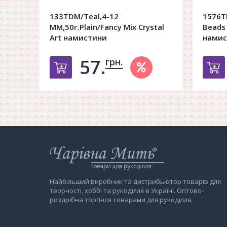
133TDM/Teal,4-12
1576T
MM,50г.Plain/Fancy Mix Crystal
Beads 
Art намистини
намис
57.
грн.
Добавить в корзину
Д
Інтернет-
магазин
Чарівна
Мить
Найбільший виробник та дистрибьютор товарів для
творчості, хоббі та рукоділля в Україні. Оптово-
роздрібна торгівля товарами для рукоділля.