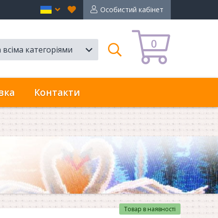
Вибране
en
Особистий кабінет
0
а всіма категоріями
Пошук
вка
Контакти
Товар в наявності