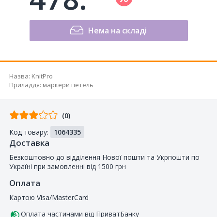
Нема на складі
Назва
:
KnitPro
Приладдя
:
маркери петель
Відгуків
(0)
від
Код товару:
1064335
покупців
Доставка
Безкоштовно до відділення Нової пошти та Укрпошти по
Україні при замовленні від 1500 грн
Оплата
Картою Visa/MasterCard
Оплата частинами від ПриватБанку