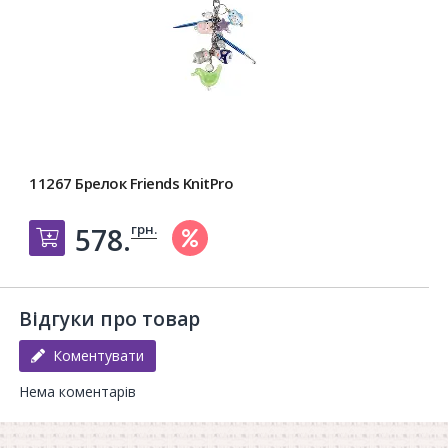
11267 Брелок Friends KnitPro
грн.
578.
Добавить в корзину
Відгуки про товар
Коментувати
Нема коментарів