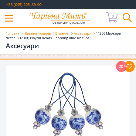
+38 (095) 225-89-90
0
Меню
Головна
Каталог товарів
В'язання
Аксесуари
11256 Маркери
петель (12 шт) Playful Beads Blooming Blue KnitPro
Аксесуари
-20
%