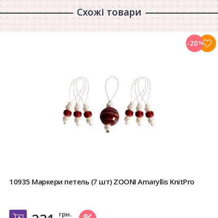
Схожі товари
-20
%
10935 Маркери петель (7 шт) ZOONI Amaryllis KnitPro
грн.
Добавить в корзину