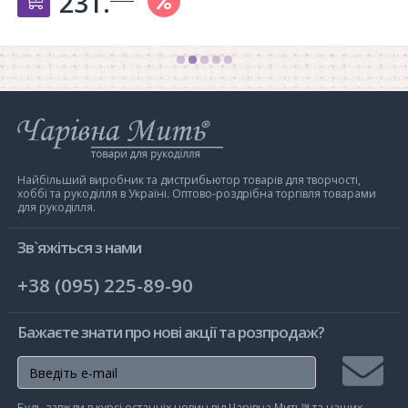
231.
Інтернет-
магазин
Чарівна
Мить
Найбільший виробник та дистрибьютор товарів для творчості,
хоббі та рукоділля в Україні. Оптово-роздрібна торгівля товарами
для рукоділля.
Зв`яжіться з нами
+38 (095) 225-89-90
Бажаєте знати про нові акції та розпродаж?
Підписа
Будь завжди в курсі останніх новин від Чарівна Мить™ та наших