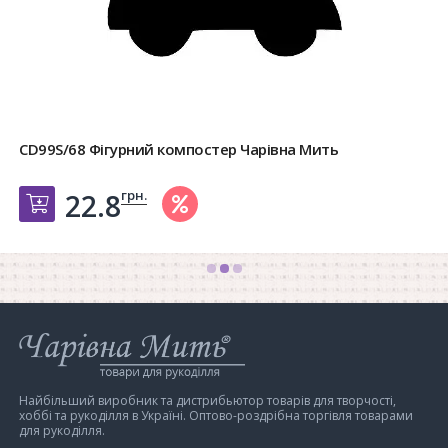
CD99S/68 Фігурний компостер Чарівна Мить
грн.
22.8
Добавить в корзину
Інтернет-
магазин
Чарівна
Мить
Найбільший виробник та дистрибьютор товарів для творчості,
хоббі та рукоділля в Україні. Оптово-роздрібна торгівля товарами
для рукоділля.