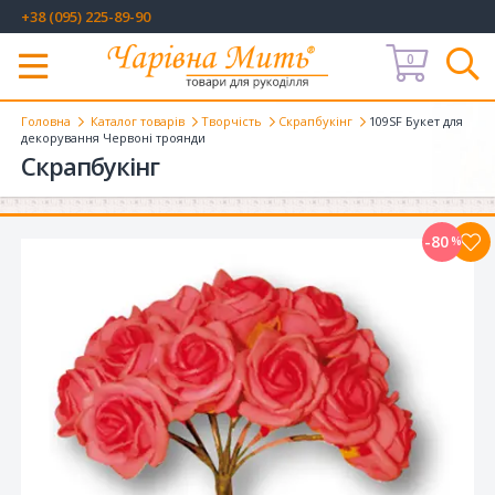
+38 (095) 225-89-90
0
Меню
Головна
Каталог товарів
Творчість
Скрапбукінг
109SF Букет для
декорування Червоні троянди
Скрапбукінг
-80
%