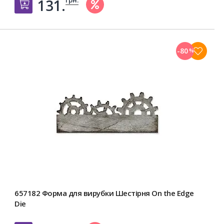
131.
Добавить в корзину
-80
%
657182 Форма для вирубки Шестірня On the Edge
Die