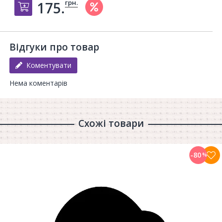
грн.
175.
Добавить в корзину
Відгуки про товар
Коментувати
Нема коментарів
Схожі товари
-80
%