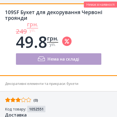
Немає в наявності
109SF Букет для декорування Червоні
троянди
грн.
249
уп.
49.8
грн.
уп.
Нема на складі
Декоративні елементи та прикраси
:
букети
Відгуків
(0)
від
Код товару:
1052551
покупців
Доставка