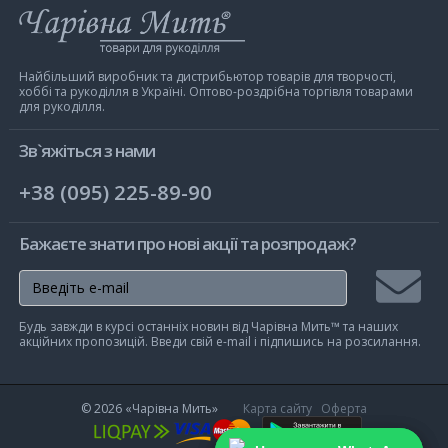
Інтернет-
магазин
Чарівна
Мить
Найбільший виробник та дистрибьютор товарів для творчості,
хоббі та рукоділля в Україні. Оптово-роздрібна торгівля товарами
для рукоділля.
Зв`яжіться з нами
+38 (095) 225-89-90
Бажаєте знати про нові акції та розпродаж?
Підписа
Будь завжди в курсі останніх новин від Чарівна Мить™ та наших
на
акційних пропозицій. Введи свій e-mail і підпишись на розсилання.
розсилк
© 2026
«Чарівна Мить»
Карта сайту
Оферта