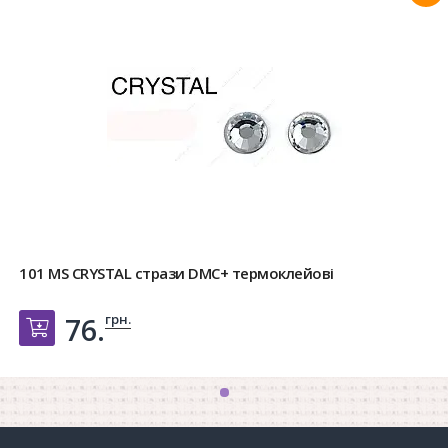
101 MS CRYSTAL стрази DMC+ термоклейові
грн.
76.
Добавить в корзину