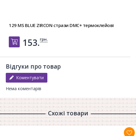
129 MS BLUE ZIRCON стрази DMC+ термоклейові
грн.
153.
Добавить в корзину
Відгуки про товар
Коментувати
Нема коментарів
Схожі товари