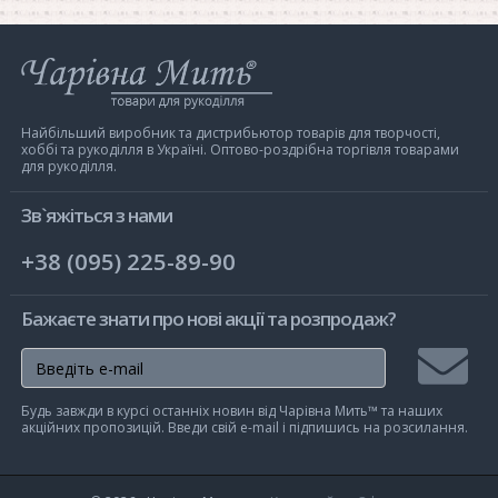
Інтернет-
магазин
Чарівна
Мить
Найбільший виробник та дистрибьютор товарів для творчості,
хоббі та рукоділля в Україні. Оптово-роздрібна торгівля товарами
для рукоділля.
Зв`яжіться з нами
+38 (095) 225-89-90
Бажаєте знати про нові акції та розпродаж?
Підписа
Будь завжди в курсі останніх новин від Чарівна Мить™ та наших
на
акційних пропозицій. Введи свій e-mail і підпишись на розсилання.
розсилк