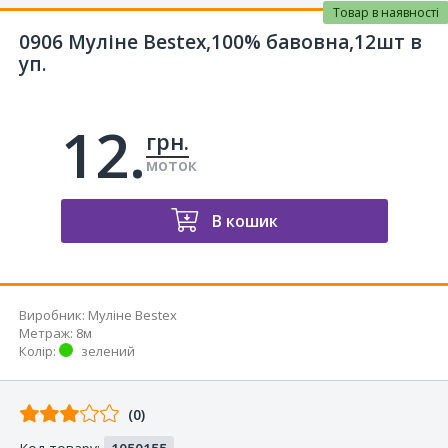
Товар в наявності
0906 Муліне Bestex,100% бавовна,12шт в
уп.
12.
грн.
моток
В кошик
Виробник
:
Муліне Bestex
Метраж
:
8м
Колір
:
зелений
Відгуків
(0)
від