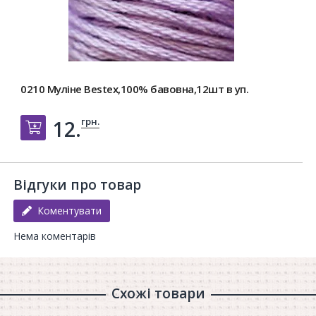
0210 Муліне Bestex,100% бавовна,12шт в уп.
грн.
12.
Добавить в корзину
Відгуки про товар
Коментувати
Нема коментарів
Схожі товари