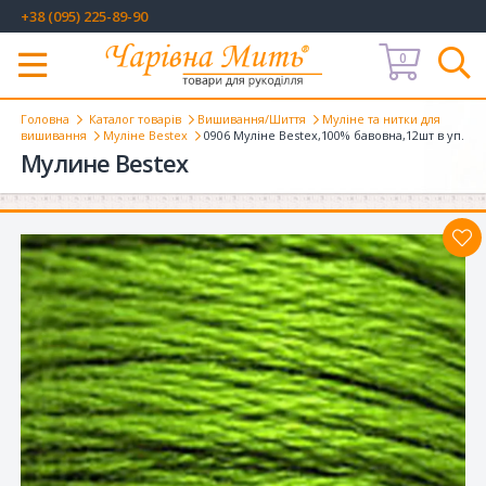
+38 (095) 225-89-90
0
Меню
Головна
Каталог товарів
Вишивання/Шиття
Муліне та нитки для
вишивання
Муліне Bestex
0906 Муліне Bestex,100% бавовна,12шт в уп.
Мулине Bestex