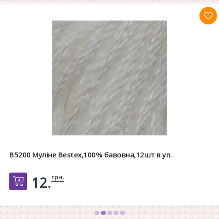
B5200 Муліне Bestex,100% бавовна,12шт в уп.
грн.
12.
Добавить в корзину