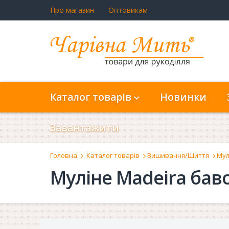
Про магазин
Оптовикам
Каталог товарів
Новинки
Завантажити
Головна
Каталог товарів
Вишивання/Шиття
Мул
Муліне Madeira бав