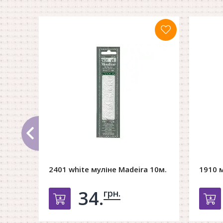
2401 white муліне Madeira 10м.
1910 м
34.
грн.
Добавить в корзину
Д