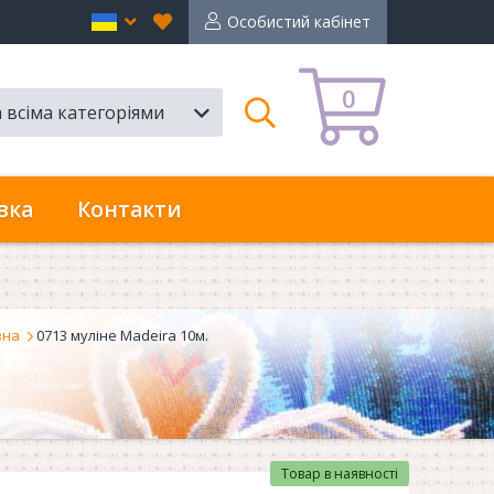
Вибране
en
Особистий кабінет
0
а всіма категоріями
Пошук
вка
Контакти
вна
0713 муліне Madeira 10м.
Товар в наявності