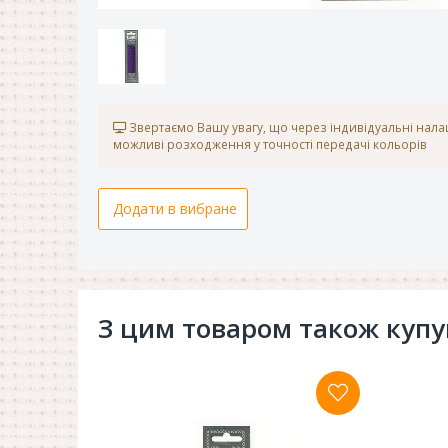
Звертаємо Вашу увагу, що через індивідуальні нал
можливі розходження у точності передачі кольорів
Додати в вибране
З цим товаром також куп