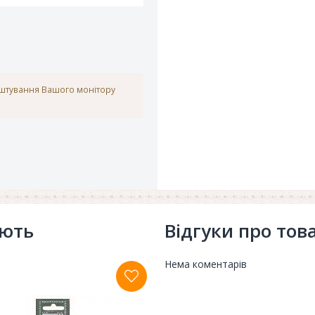
аштування Вашого монітору
ують
Відгуки про тов
Нема коментарів