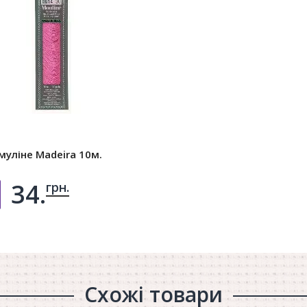
муліне Madeira 10м.
34.
грн.
Добавить в корзину
Схожі товари