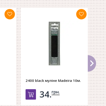
2400 black муліне Madeira 10м.
1103
34.
грн.
рзину
Добавить в корзину