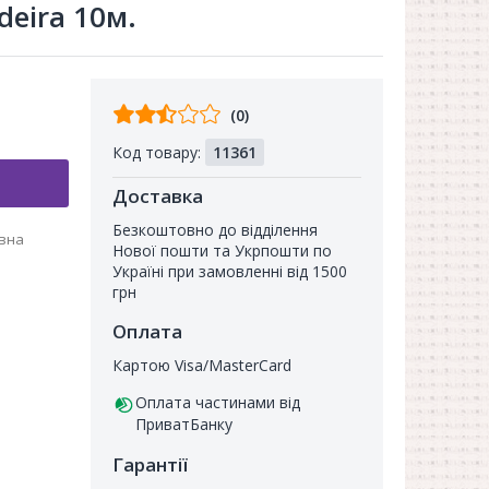
deira 10м.
Відгуків
(0)
від
Код товару:
11361
покупців
Доставка
Безкоштовно до відділення
овна
Нової пошти та Укрпошти по
Україні при замовленні від 1500
грн
Оплата
Картою Visa/MasterCard
Оплата частинами від
ПриватБанку
Гарантії