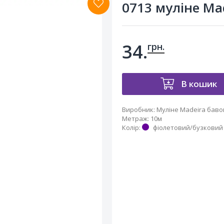
0713 муліне Ma
34.
грн.
В кошик
Виробник
:
Муліне Madeira бав
Метраж
:
10м
Колір
:
фіолетовий/бузковий