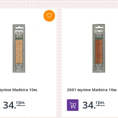
уліне Madeira 10м.
2601 муліне Madeira 10м.
34.
34.
грн.
грн.
обавить в корзину
Добавить в ко