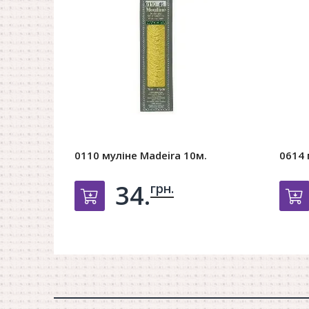
0110 муліне Madeira 10м.
0614 
34.
грн.
Добавить в корзину