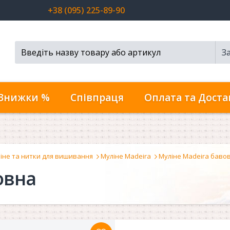
+38 (095) 225-89-90
З
Пошук...
Знижки %
Співпраця
Оплата та Доста
іне та нитки для вишивання
Муліне Madeira
Муліне Madeira баво
овна