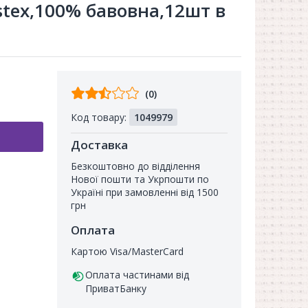
stex,100% бавовна,12шт в
Відгуків
(0)
від
Код товару:
1049979
покупців
Доставка
Безкоштовно до відділення
Нової пошти та Укрпошти по
Україні при замовленні від 1500
грн
Оплата
Картою Visa/MasterCard
Оплата частинами від
ПриватБанку