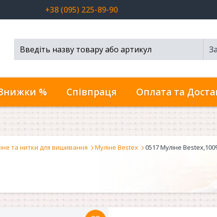
+38 (095) 225-89-90
З
Пошук...
Знижки %
Співпраця
Оплата та Доста
іне та нитки для вишивання
Муліне Bestex
0517 Муліне Bestex,100