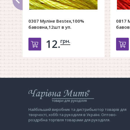
0307 Муліне Bestex,100%
0817 
бавовна,12шт в уп.
бавов
12.
грн.
Добавить в корзину
Д
Інтернет-
магазин
Чарівна
Мить
Найбільший виробник та дистрибьютор товарів для
творчості, хоббі та рукоділля в Україні. Оптово-
роздрібна торгівля товарами для рукоділля.