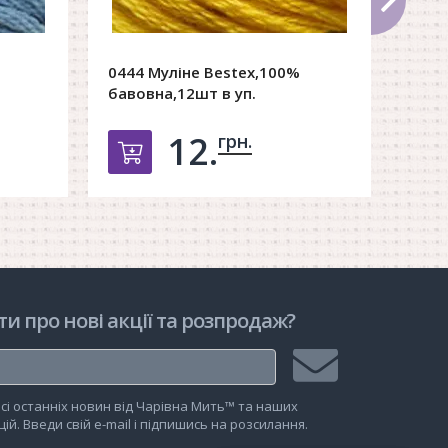
0444 Муліне Bestex,100%
0310
бавовна,12шт в уп.
баво
12.
грн.
рзину
Добавить в корзину
ти про нові акції та розпродаж?
Підписатися
сі останніх новин від Чарівна Мить™ та наших
на
ій. Введи свій e-mail і підпишись на розсилання.
розсилку