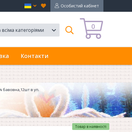
Вибране
en
Особистий кабінет
0
а всіма категоріями
Пошук
вка
Контакти
% бавовна,12шт в уп.
Товар в наявності