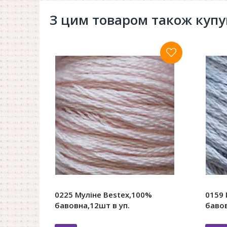
З цим товаром також куп
0225 Муліне Bestex,100%
0159 
бавовна,12шт в уп.
бавов