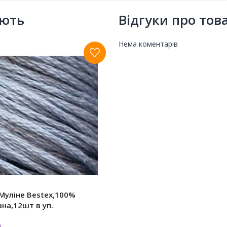
ують
Відгуки про тов
Нема коментарів
Муліне Bestex,100%
на,12шт в уп.