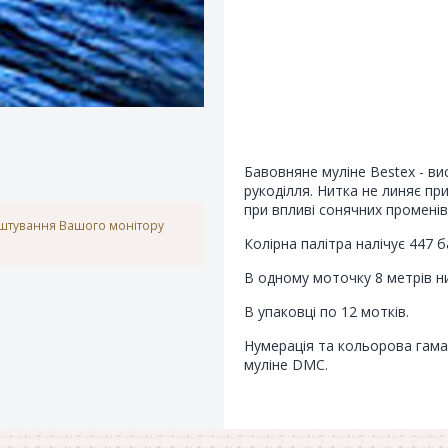
Бавовняне муліне Bestex - ви
рукоділля. Нитка не линяє при
при впливі сонячних променів
аштування Вашого монітору
Колірна палітра налічує 447 б
В одному моточку 8 метрів ни
В упаковці по 12 мотків.
Нумерація та кольорова гама 
муліне DMC.