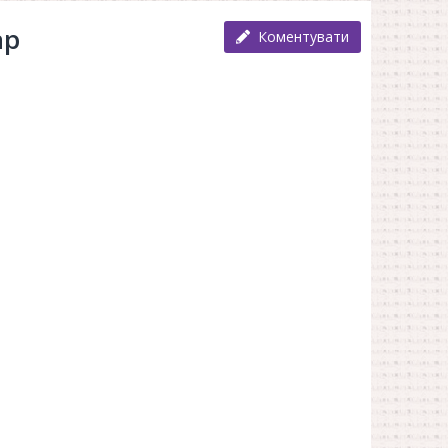
ар
Коментувати