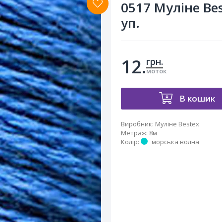
0517 Муліне Be
уп.
12.
грн.
моток
В кошик
Виробник
:
Муліне Bestex
Метраж
:
8м
Колір
:
морська волна