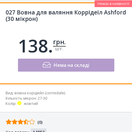
Немає в наявності
027 Вовна для валяння Коррідеїл Ashford
(30 мікрон)
138.
грн.
шт.
Нема на складі
Вид
:
вовна корідейл (corriedale)
Кількість мікрон
:
27-30
Колір
:
жовтий
Відгуків
(0)
від