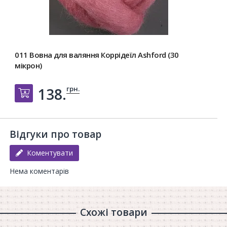
011 Вовна для валяння Коррідеїл Ashford (30
мікрон)
грн.
138.
Добавить в корзину
Відгуки про товар
Коментувати
Нема коментарів
Схожі товари