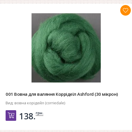
001 Вовна для валяння Коррідеїл Ashford (30 мікрон)
Вид:
вовна корідейл (corriedale)
грн.
138.
Добавить в корзину