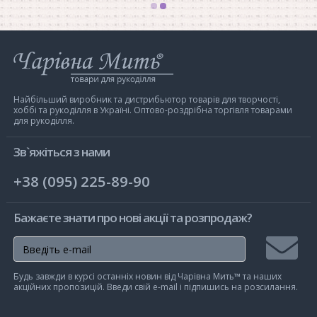
Інтернет-
магазин
Чарівна
Мить
Найбільший виробник та дистрибьютор товарів для творчості,
хоббі та рукоділля в Україні. Оптово-роздрібна торгівля товарами
для рукоділля.
Зв`яжіться з нами
+38 (095) 225-89-90
Бажаєте знати про нові акції та розпродаж?
Підписа
Будь завжди в курсі останніх новин від Чарівна Мить™ та наших
на
акційних пропозицій. Введи свій e-mail і підпишись на розсилання.
розсилк