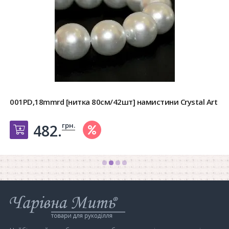
001PD,18mmrd [нитка 80см/42шт] намистини Crystal Art
грн.
482.
Добавить в корзину
Інтернет-
магазин
Чарівна
Мить