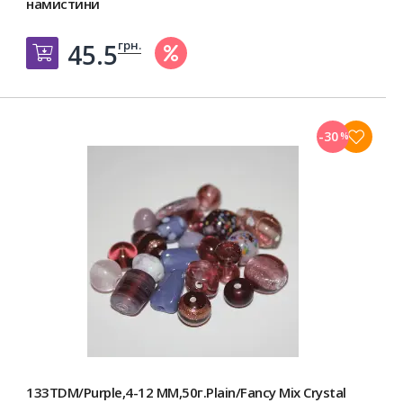
намистини
грн.
45.5
Добавить в корзину
-30
%
133TDM/Purple,4-12 MM,50г.Plain/Fancy Mix Crystal