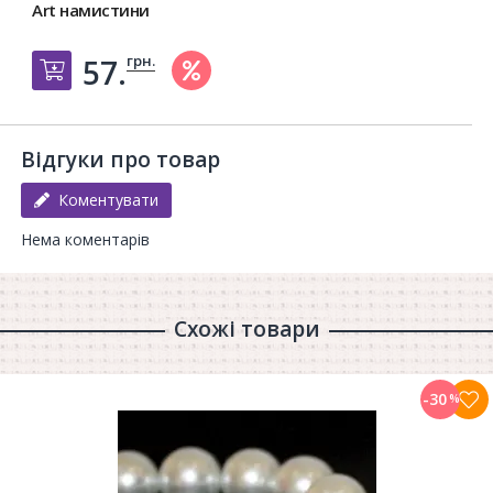
Art намистини
грн.
57.
Добавить в корзину
Відгуки про товар
Коментувати
Нема коментарів
Схожі товари
-30
%