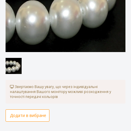
Звертаємо Вашу увагу, що через індивідуальні
налаштування Вашого монітору можливі розходження у
точності передачі кольорів
Додати в вибране