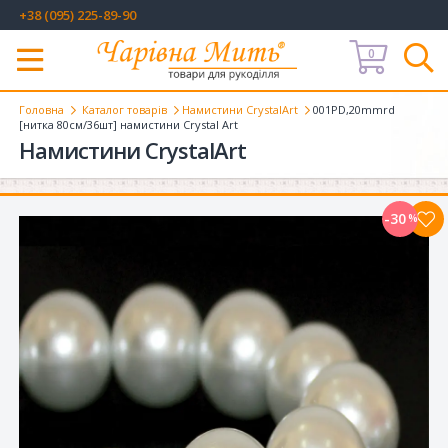
+38 (095) 225-89-90
0
Меню
Головна
Каталог товарів
Намистини CrystalArt
001PD,20mmrd
[нитка 80см/36шт] намистини Crystal Art
Намистини CrystalArt
-30
%