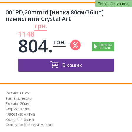
Товар в наявності
001PD,20mmrd [нитка 80см/36шт]
намистини Crystal Art
грн.
1148
804.
грн.
ПОКУПКА
В 1 КЛІК
В кошик
Розмір:
80 см
Тип
:
під перли
Розмір
:
20мм
Форма
:
коло
Фасовка
:
нитка
Колір
:
білий
Фактура
:
блискучі матові