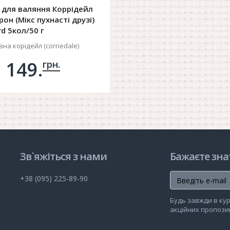
 для валяння Коррідейл
рон (Мікс пухнасті друзі)
d 5кол/50 г
на корідейл (corriedale)
149.
грн.
обавить в корзину
Зв`яжіться з нами
Бажаєте зна
+38 (095) 225-89-90
Будь завжди в кур
акційних пропозиц