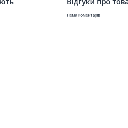
ують
Відгуки про тов
Нема коментарів