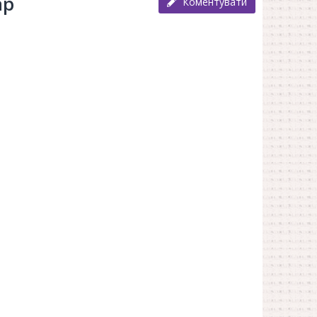
ар
Коментувати