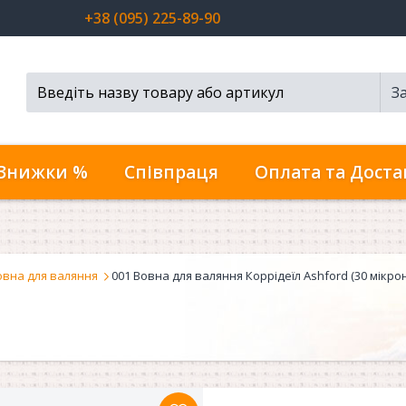
+38 (095) 225-89-90
З
Пошук...
Знижки %
Співпраця
Оплата та Доста
овна для валяння
001 Вовна для валяння Коррідеїл Ashford (30 мікрон