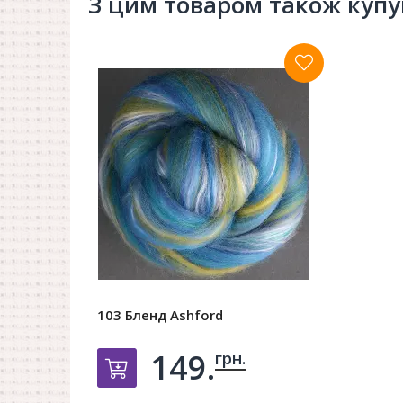
З цим товаром також куп
103 Бленд Ashford
149.
грн.
Добавить в корзину