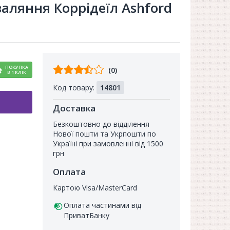
валяння Коррідеїл Ashford
Відгуків
ПОКУПКА
(0)
В 1 КЛІК
від
Код товару:
14801
покупців
Доставка
Безкоштовно до відділення
Нової пошти та Укрпошти по
Україні при замовленні від 1500
грн
Оплата
Картою Visa/MasterCard
Оплата частинами від
ПриватБанку