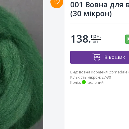
001 Вовна для 
(30 мікрон)
138.
грн.
шт.
В кошик
Вид
:
вовна корідейл (corriedale)
Кількість мікрон
:
27-30
Колір
:
зелений