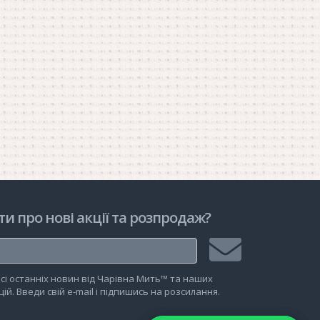
ти про нові акції та розпродаж?
Підписатися
сі останніх новин від Чарівна Мить™ та наших
на
ій. Введи свій e-mail і підпишись на розсилання.
розсилку