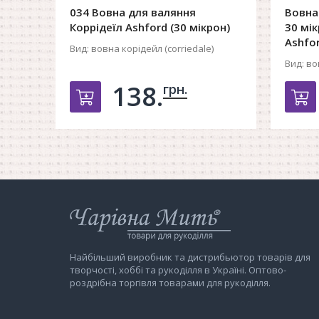
034 Вовна для валяння
Вовна
Коррідеїл Ashford (30 мікрон)
30 мік
Ashfor
Вид:
вовна корідейл (corriedale)
Вид:
вов
138.
грн.
Добавить в корзину
Д
Інтернет-
магазин
Чарівна
Мить
Найбільший виробник та дистрибьютор товарів для
творчості, хоббі та рукоділля в Україні. Оптово-
роздрібна торгівля товарами для рукоділля.