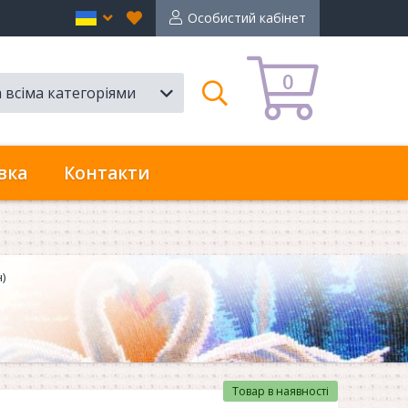
Вибране
en
Особистий кабінет
0
а всіма категоріями
Пошук
вка
Контакти
)
Товар в наявності