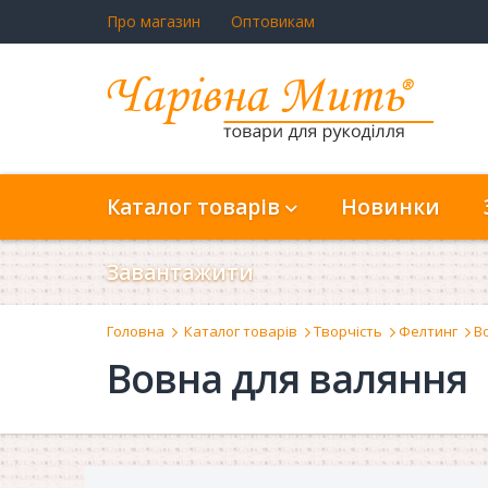
Про магазин
Оптовикам
Каталог товарів
Новинки
Завантажити
Головна
Каталог товарів
Творчість
Фелтинг
В
Вовна для валяння